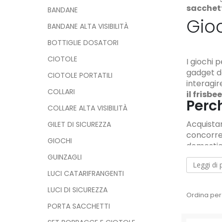
sacchet
BANDANE
Gioc
BANDANE ALTA VISIBILITÀ
BOTTIGLIE DOSATORI
CIOTOLE
I giochi 
gadget da
CIOTOLE PORTATILI
interagir
COLLARI
il frisbe
Perch
COLLARE ALTA VISIBILITÀ
Acquista
GILET DI SICUREZZA
concorren
GIOCHI
domestic
per cani 
GUINZAGLI
Leggi di 
sono prog
LUCI CATARIFRANGENTI
sicurezza.
LUCI DI SICUREZZA
Ordina per
PORTA SACCHETTI