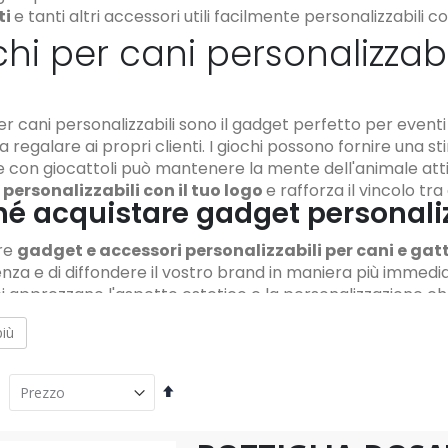
ti
e tanti altri accessori utili facilmente personalizzabili c
hi per cani personalizzabi
per cani personalizzabili sono il gadget perfetto per eve
 regalare ai propri clienti. I giochi possono fornire una s
e con giocattoli può mantenere la mente dell'animale atti
e personalizzabili con il tuo logo
e rafforza il vincolo tra
é acquistare gadget personalizz
re
gadget e accessori personalizzabili per cani e gatt
za e di diffondere il vostro brand in maniera più immediata
i apprezzano l'aspetto estetico e la personalizzazione ch
e gatti può offrire diversi vantaggi sia per gli animali dome
più
ettati per ridurre lo stress e l'ansia negli animali domes
 Scoprili tutti, e divertiti a personalizzarli con il tuo logo!
Imposta
la
direzione
decrescente