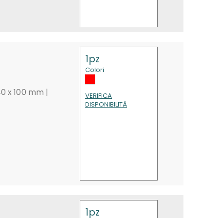
1pz
Colori
40 x 100 mm |
VERIFICA
DISPONIBILITÀ
1pz