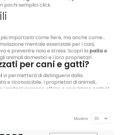
on pochi semplici click.
li
nti più importanti come fiere, ma anche come
timolazione mentale essenziale per i cani,
va e prevenire noia e stress. Scopri la
palla o
 gli animali domestici e i loro proprietari.
ati per cani e gatti?
i
vi permetterà di distinguervi dalla
 e riconoscibile. I proprietari di animali
e i gadget possono offrire e acquistare gadget
stici che per i loro proprietari. Alcuni gadget
tici o semplicemente per offrire comodità e
Mostra