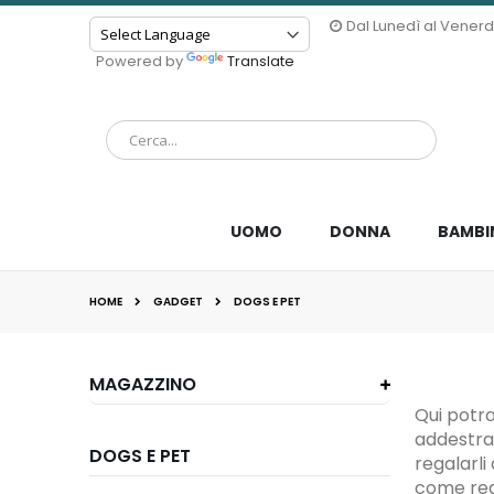
Dal Lunedì al Venerdì 
Powered by
Translate
UOMO
DONNA
BAMBI
HOME
GADGET
DOGS E PET
MAGAZZINO
Qui potr
addestram
DOGS E PET
regalarli
come rega