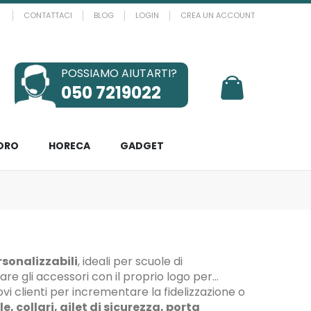
CONTATTACI
BLOG
LOGIN
CREA UN ACCOUNT
POSSIAMO AIUTARTI?
Il mio Carrello
050 7219022
ORO
HORECA
GADGET
rsonalizzabili
, ideali per scuole di
are gli accessori con il proprio logo per
ovi clienti per incrementare la fidelizzazione o
le, collari, gilet di sicurezza, porta