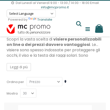
Dal Lunedì al Venerdì 9:00 - 13:00 / 14:00 - 18:00
Email:
info@mcpromo.it
Powered by
Translate
Il m
Scopri la vasta scelta di
visiere personalizzabili
on line a dei prezzi davvero vantaggiosi
. Le
visiere sono spesso indossate per proteggere gli
occhi, il viso e la testa dai raggi solari. Sono
particolarmente utili in situazioni di forte luce
solare, durante attività all'aperto o sport. Sono
Leggi di più
ideali per stabilimenti balneari
,
divise da
bagnini
,
centri di animazione
, o
gadget
Imposta
Ordina per
sportiv
i da usare durante l’estate. Personalizzare
la
le visiere non è mai stato così semplice, scopri
direzione
tutti i modelli e scegli quella più adatta alle tue
Mostra
decrescente
esigenze.