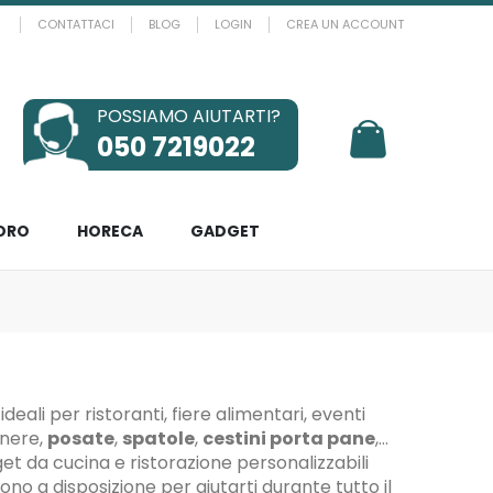
CONTATTACI
BLOG
LOGIN
CREA UN ACCOUNT
POSSIAMO AIUTARTI?
Il mio Carrello
050 7219022
ORO
HORECA
GADGET
, ideali per ristoranti, fiere alimentari, eventi
enere,
posate
,
spatole
,
cestini porta pane
,
get da cucina e ristorazione personalizzabili
sono a disposizione per aiutarti durante tutto il