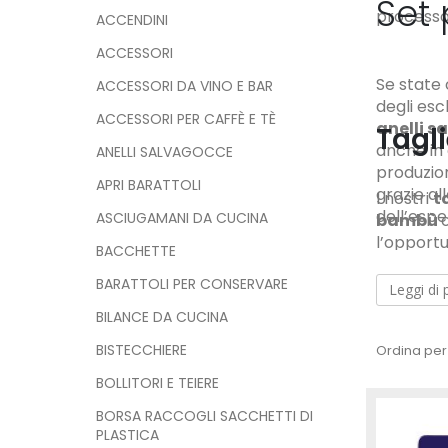
Set 
processo 
ACCENDINI
ACCESSORI
Se state
ACCESSORI DA VINO E BAR
degli esc
ACCESSORI PER CAFFÈ E TÈ
anelli s
Tagli
anche in 
ANELLI SALVAGOCCE
produzion
APRI BARATTOLI
grazie al
I nostri
t
dell’espe
ASCIUGAMANI DA CUCINA
bambù
o
l’opportu
BACCHETTE
perfetti 
BARATTOLI PER CONSERVARE
personali
Leggi di 
BILANCE DA CUCINA
BISTECCHIERE
Ordina per
BOLLITORI E TEIERE
BORSA RACCOGLI SACCHETTI DI
PLASTICA