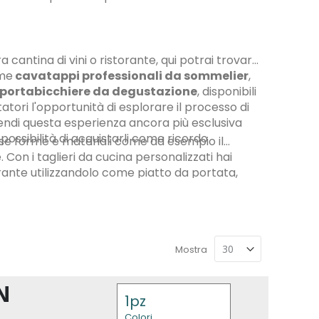
a cantina di vini o ristorante, qui potrai trovare
me
cavatappi professionali da sommelier
,
portabicchiere da degustazione
, disponibili
atori l'opportunità di esplorare il processo di
 rendi questa esperienza ancora più esclusiva
a possibilità di acquistarli come ricordo
erse forme e materiali come ad esempio il
 Con i taglieri da cucina personalizzati hai
orante utilizzandolo come piatto da portata,
o. Non aspettare, contattaci subito e
Mostra
N
1pz
Colori