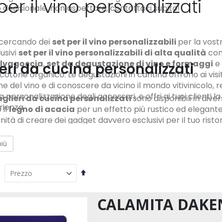
per il vino personalizzati
decisionale, non aspettare, contattaci subito!
 cercando dei
set per il vino personalizzabili
per la vostr
lusivi
set per il vino personalizzabili di alta qualità
co
alvagoccia
,
set da degustazione di vino e formaggi
e
eri da cucina personalizzati
cotone organico. Le degustazioni in cantina offrono ai visit
e del vino e di conoscere da vicino il mondo vitivinicolo,
la personalizzazione degli accessori, e offri ai tuoi clienti l
aglieri da cucina personalizzati
sono disponibili in div
rienza.
 il
legno di acacia
per un effetto più rustico ed elegante.
nità di creare dei gadget davvero esclusivi per il tuo rist
per essere impiegati anche durante fiere espositive di cib
zza ora il tuo tagliere da cucina!
più
Imposta
la
direzione
decrescente
CALAMITA DAKE