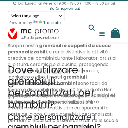
Dal Lunedì al Venerdì 9:00 - 13:00 / 14:00 - 18:00
Email:
info@mcpromo.it
Powered by
Translate
Il m
Scopri i nostri
grembiuli e cappelli da cuoco
personalizzabili
, e rendi distintive le attività
creative dei bambini durante i laboratori artistici
di pittura, ceramica o di cucina, proteggendo i
Dove utilizzare i
vestiti dei bambini dagli schizzi di vernice,
inchiostro o cibo. I nostri
grembiuli
grembiuli
personalizzabili per bambini
sono facili da
personalizzati per
lavare e disponibili per diverse fasce di età.Non
I nostri grembiuli personalizzabili per bambini e i
aspettare, mettiti in contatto con noi e scopri le
bambini?
kit da cuoco sono un vero tocco di stile e
nostre straordinarie personalizzazioni.
divertimento per le attività in cui sporcarsi fa
parte del gioco. Questi grembiuli personalizzati
Come personalizzare i
per bambini possono essere utilizzati nelle scuole
grembiuli per bambini?
o durante i campi solari per le attività di