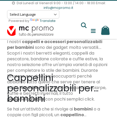
Dal Lunedì al Venerdì 9:00 - 13:00 / 14:00 - 18:00
Email:
info@mcpromo.it
Powered by
Translate
Il m
I nostri
cappelli e accessori personalizzabili
per bambini
sono dei gadget molto versatili.
Scopri i nostri berretti eleganti, cappelli da
pescatore, bandane colorate e cuffie estive, la
nostra selezione offre un'ampia varietà di opzioni
per completare lo stile dei bambini. Durante
Cappellini
l’inverno non dovrai preoccuparti perché
abbiamo tutto quello che serve per tenere al
personalizzabili per
caldo i
bambini
con i nostri scaldacollo, sciarpe,
cuffie e berretti invernali, il tutto
bambini
personalizzabile
con pochi semplici click.
Se hai un’attività che si rivolge ai
bambini
o a
coppie con figli piccoli, un
cappellino