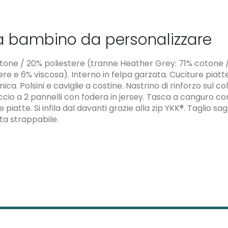
a bambino da personalizzare
tone / 20% poliestere (tranne Heather Grey: 71% cotone 
ere e 6% viscosa). Interno in felpa garzata. Cuciture piatte
ica. Polsini e caviglie a costine. Nastrino di rinforzo sul col
io a 2 pannelli con fodera in jersey. Tasca a canguro co
e piatte. Si infila dal davanti grazie alla zip YKK®. Taglio s
ta strappabile.