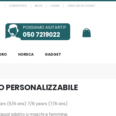
CONTATTACI
BLOG
LOGIN
CREA UN ACCOUNT
POSSIAMO AIUTARTI?
Il mio Carrello
050 7219022
ORO
HORECA
GADGET
O
ars (5/6 ans) 7/8 years (7/8 ans)
casual adatto a maschi e femmine.