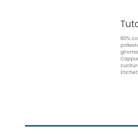
Tut
80% co
poliest
giroman
Cappucc
cucitur
Etichet