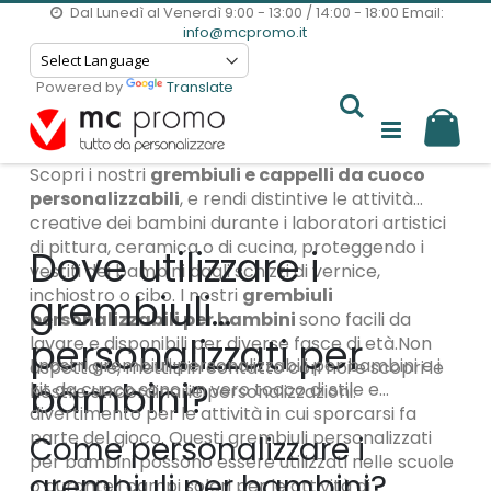
Dal Lunedì al Venerdì 9:00 - 13:00 / 14:00 - 18:00
Email:
info@mcpromo.it
Powered by
Translate
Il m
Scopri i nostri
grembiuli e cappelli da cuoco
personalizzabili
, e rendi distintive le attività
creative dei bambini durante i laboratori artistici
di pittura, ceramica o di cucina, proteggendo i
Dove utilizzare i
vestiti dei bambini dagli schizzi di vernice,
inchiostro o cibo. I nostri
grembiuli
grembiuli
personalizzabili per bambini
sono facili da
personalizzati per
lavare e disponibili per diverse fasce di età.Non
I nostri grembiuli personalizzabili per bambini e i
aspettare, mettiti in contatto con noi e scopri le
bambini?
kit da cuoco sono un vero tocco di stile e
nostre straordinarie personalizzazioni.
divertimento per le attività in cui sporcarsi fa
parte del gioco. Questi grembiuli personalizzati
Come personalizzare i
per bambini possono essere utilizzati nelle scuole
grembiuli per bambini?
o durante i campi solari per le attività di